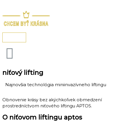
HLAVNÉ
Preskočiť
MENU
na
obsah
niťový lifting
Najnovšia technológia miniinvazívneho liftingu
Obnovenie krásy bez akýchkoľvek obmedzení
prostredníctvom niťového liftingu APTOS.
O niťovom liftingu aptos