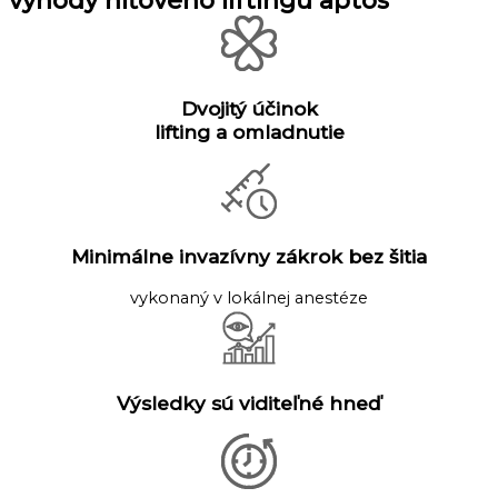
výhody niťového liftingu aptos
Dvojitý účinok
lifting a omladnutie
Minimálne invazívny zákrok bez šitia
vykonaný v lokálnej anestéze
Výsledky sú viditeľné hneď