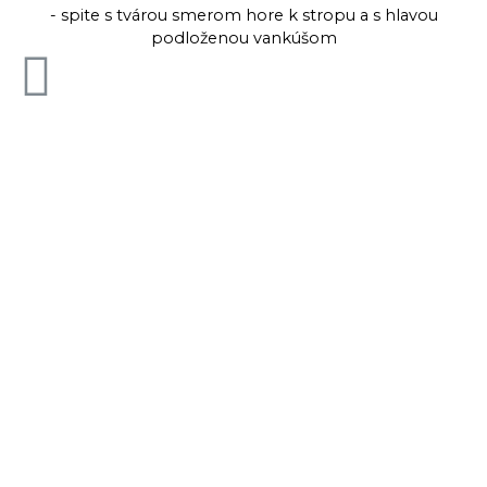
- spite s tvárou smerom hore k stropu a s hlavou
podloženou vankúšom