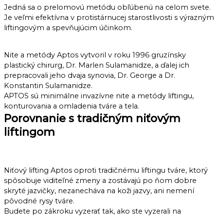
Jedná sa o prelomovú metódu obľúbenú na celom svete.
Je veľmi efektívna v protistárnucej starostlivosti s výrazným
liftingovým a spevňujúcim účinkom.
Nite a metódy Aptos vytvoril v roku 1996 gruzínsky
plastický chirurg, Dr. Marlen Sulamanidze, a ďalej ich
prepracovali jeho dvaja synovia, Dr. George a Dr.
Konstantin Sulamanidze.
APTOS sú minimálne invazívne nite a metódy liftingu,
konturovania a omladenia tváre a tela.
Porovnanie s tradičným niťovým
liftingom​
Niťový lifting Aptos oproti tradičnému liftingu tváre, ktorý
spôsobuje viditeľné zmeny a zostávajú po ňom dobre
skryté jazvičky, nezanecháva na koži jazvy, ani nemení
pôvodné rysy tváre.
Budete po zákroku vyzerať tak, ako ste vyzerali na