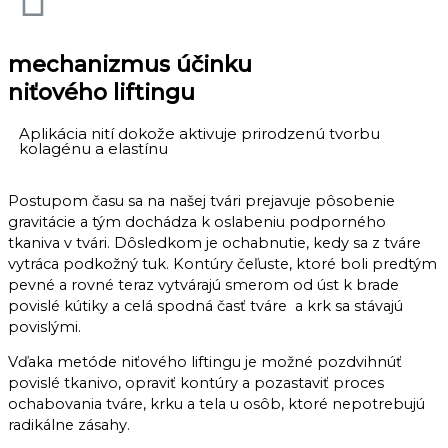
mechanizmus účinku
niťového liftingu
Aplikácia nití dokože aktivuje prirodzenú tvorbu
kolagénu a elastínu
Postupom času sa na našej tvári prejavuje pôsobenie
gravitácie a tým dochádza k oslabeniu podporného
tkaniva v tvári. Dôsledkom je ochabnutie, kedy sa z tváre
vytráca podkožný tuk. Kontúry čeľuste, ktoré boli predtým
pevné a rovné teraz vytvárajú smerom od úst k brade
povislé kútiky a celá spodná časť tváre a krk sa stávajú
povislými.
Vďaka metóde niťového liftingu je možné pozdvihnúť
povislé tkanivo, opraviť kontúry a pozastaviť proces
ochabovania tváre, krku a tela u osôb, ktoré nepotrebujú
radikálne zásahy.