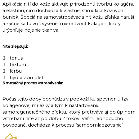
Aplikácia nití do kože aktivuje prirodzenú tvorbu kolagénu
a elastínu, čím dochádza k vlastnej stimulácii kožných
buniek. Špeciálna samovstrebávacia niť kožu zľahka naruší
a začne sa tu vo zvýšenej miere tvoriť kolagén, ktorý
urýchľuje hojenie tkaniva.
Nite zlepšujú:
tonus
textúru
farbu
hydratáciu pleti
6 mesačný proces vstrebávania:
Počas tejto doby dochádza v podkoží ku spevneniu tzv.
kolagénovej mriežky a tým k naštartovaniu
samoregeneračného efektu, ktorý pretrváva aj po úplnom
vstrebaní nite až po dobu 2 rokov. Veľmi jednoducho
povedané, dochádza k procesu “samoomladzovania”.