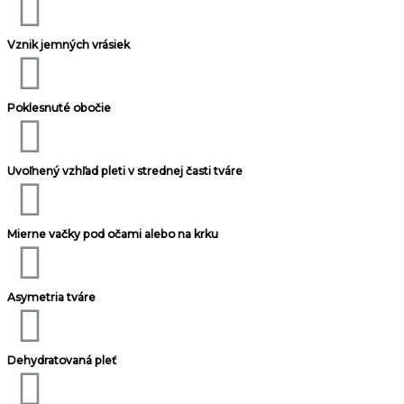
Vznik jemných vrásiek
Poklesnuté obočie
Uvoľnený vzhľad pleti v strednej časti tváre
Mierne vačky pod očami alebo na krku
Asymetria tváre
Dehydratovaná pleť